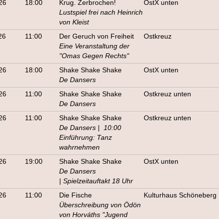
26
18:00
Krug. Zerbrochen!
OstX unten
Lustspiel frei nach Heinrich
von Kleist
26
11:00
Der Geruch von Freiheit
Ostkreuz
Eine Veranstaltung der
"Omas Gegen Rechts"
26
18:00
Shake Shake Shake
OstX unten
De Dansers
26
11:00
Shake Shake Shake
Ostkreuz unten
De Dansers
26
11:00
Shake Shake Shake
Ostkreuz unten
De Dansers | 10:00
Einführung: Tanz
wahrnehmen
26
19:00
Shake Shake Shake
OstX unten
De Dansers
| Spielzeitauftakt 18 Uhr
26
11:00
Die Fische
Kulturhaus Schöneberg
Überschreibung von Ödön
von Horváths "Jugend