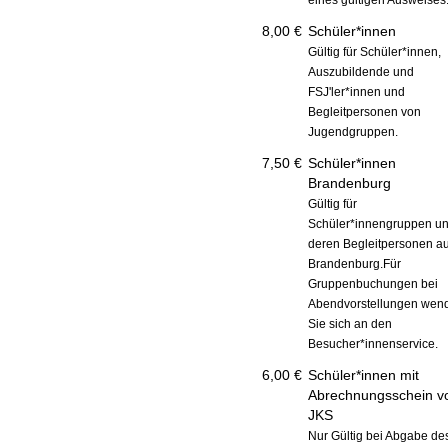
eines gültigen Ausweises
8,00 €
Schüler*innen
Gültig für Schüler*innen,
Auszubildende und
FSJ'ler*innen und
Begleitpersonen von
Jugendgruppen.
7,50 €
Schüler*innen
Brandenburg
Gültig für
Schüler*innengruppen u
deren Begleitpersonen a
Brandenburg.Für
Gruppenbuchungen bei
Abendvorstellungen wen
Sie sich an den
Besucher*innenservice.
6,00 €
Schüler*innen mit
Abrechnungsschein 
JKS
Nur Gültig bei Abgabe de