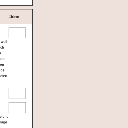
Tickets
 weil
ich
m
tzen
fen
ige
ieten
se und
rlage