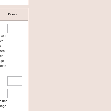
Tickets
 weil
ich
m
tzen
fen
ige
ieten
se und
rlage